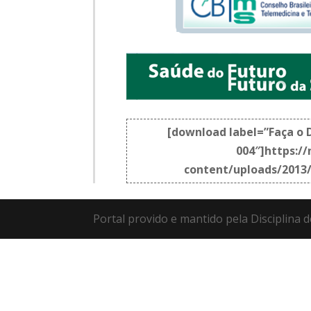
[download label=”Faça o D
004″]https:/
content/uploads/2013
Portal provido e mantido pela Disciplina