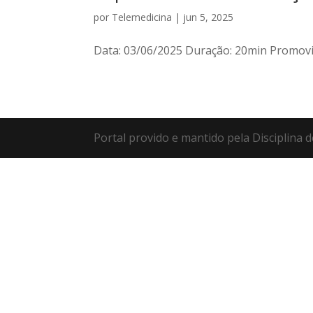
por
Telemedicina
|
jun 5, 2025
Data: 03/06/2025 Duração: 20min Promovid
Portal provido e mantido pela Disciplina