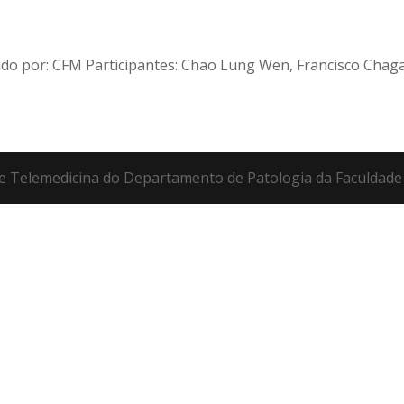
o por: CFM Participantes: Chao Lung Wen, Francisco Chagas
 de Telemedicina do Departamento de Patologia da Faculdad